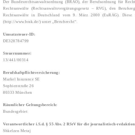
Der Bundesrechtsanwaltsordnung (BRAO), der Berufsordnung für Rech
Rechtsanwälte (Rechtsanwaltsvergütungsgesetz – RVG), den Berufsr
Rechtsanwälte in Deutschland vom 9. März 2000 (EuRAG). Diese und
(http://www.brak.de/) unter „Berufsrecht“.
Umsatzsteuer-ID:
DE328784799
Steuernummer:
13/441/00314
Berufshaftpflichtversicherung:
Markel Insurance SE
Sophienstraße 26
80333 München
Räumlicher Geltungsbereich:
Bundesgebiet
Verantwortlicher i.S.d. § 55 Abs. 2 RStV für die journalistisch-redaktion
Shkelzen Metaj